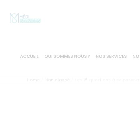
ACCUEIL
QUI SOMMES NOUS ?
NOS SERVICES
NO
Home
Non classé
Les 15 questions à se poser a