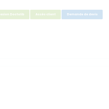
exion Doctolib
Accès client
Demande de devis