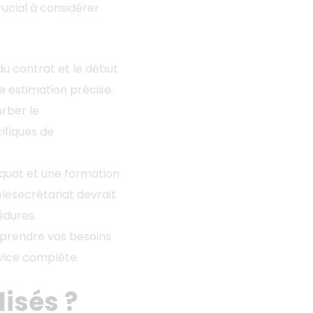
ucial à considérer
 du contrat et le début
e estimation précise.
urber le
ifiques de
équat et une formation
lésecrétariat devrait
édures.
mprendre vos besoins
rvice complète.
lisés ?