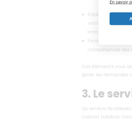
En savoir p
Expérience : Quelle
A
votre spécialité ? 
immédiatement opé
Formation continue 
compétences des té
Ces éléments vous ass
gérer les demandes c
3. Le ser
Un service de télésec
cabinet médical. Voic