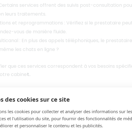
: Certains services offrent des suivis post-consultation pou
en leurs traitements.
ions et reprogrammations : Vérifiez si le prestataire peut
endez-vous de manière fluide.
canal : En plus des appels téléphoniques, le prestataire 
 même les chats en ligne ?
rifier que ces services correspondent à vos besoins spéci
votre cabine
t.
 est la formation des
s des cookies sur ce site
taires ?
ons les cookies pour collecter et analyser des informations sur le
s et l'utilisation du site, pour fournir des fonctionnalités de mé
ésecrétaires est un facteur déterminant pour garantir un
liorer et personnaliser le contenu et les publicités.