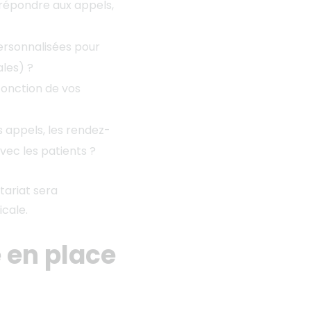
r répondre aux appels,
personnalisées pour
les) ?
fonction de vos
s appels, les rendez-
vec les patients ?
tariat sera
icale.
e en place