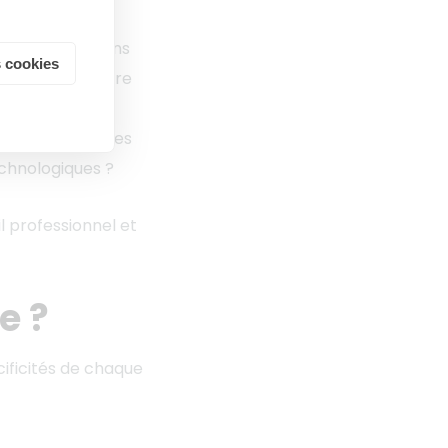
cifiquement, dans
 cookies
 peut ne pas être
aire.
our maintenir les
echnologiques ?
l professionnel et
e ?
cificités de chaque