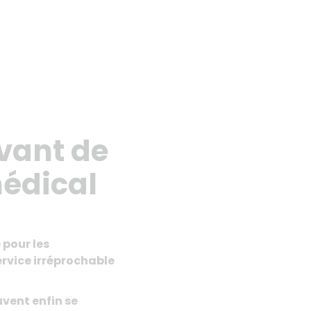
avant de
médical
 pour les
ervice irréprochable
uvent enfin se