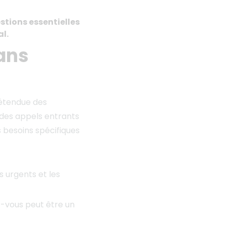
stions essentielles
l.
dans
l’étendue des
 des appels entrants
s besoins spécifiques
s urgents et les
ez-vous peut être un