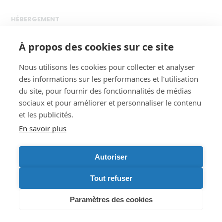
HÉBERGEMENT
Le site est hébergé par
Alwaysdata 91 rue du Faubourg
Saint Honoré 75008 Paris
À propos des cookies sur ce site
Téléphone : +33 1 84 16 23 40
Nous utilisons les cookies pour collecter et analyser
des informations sur les performances et l'utilisation
du site, pour fournir des fonctionnalités de médias
sociaux et pour améliorer et personnaliser le contenu
et les publicités.
© MÉDI SERVICES. Tout droit Réservé.
En savoir plus
Partenaire
Autoriser
Tout refuser
Paramètres des cookies