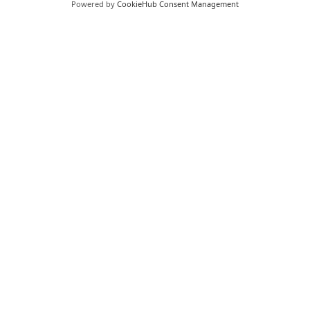
Powered by
CookieHub Consent Management
Paris et Idf au 0 800 800 783
Autre région au 0 800 800 540
Mentions Légales
Mentions Légales RGPD
Crédits photos : Médi-Services &
freepik
Crée par
Digital Boost