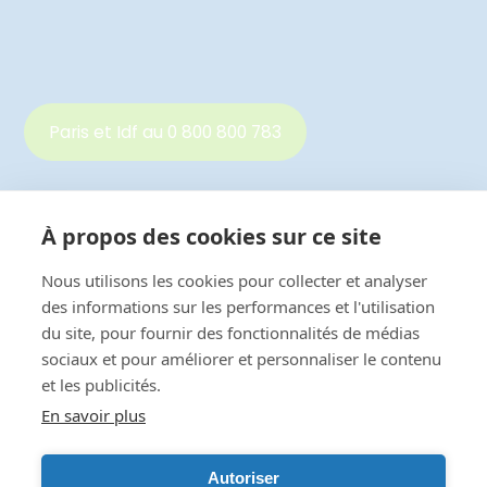
Paris et Idf au 0 800 800 783
À propos des cookies sur ce site
Autre région au 0 800 800 540
Nous utilisons les cookies pour collecter et analyser
des informations sur les performances et l'utilisation
du site, pour fournir des fonctionnalités de médias
Mentions Légales
sociaux et pour améliorer et personnaliser le contenu
et les publicités.
Mentions Légales RGPD
En savoir plus
Crédits photos : Médi-Services &
freepik
Crée par
Digital Boost
Autoriser