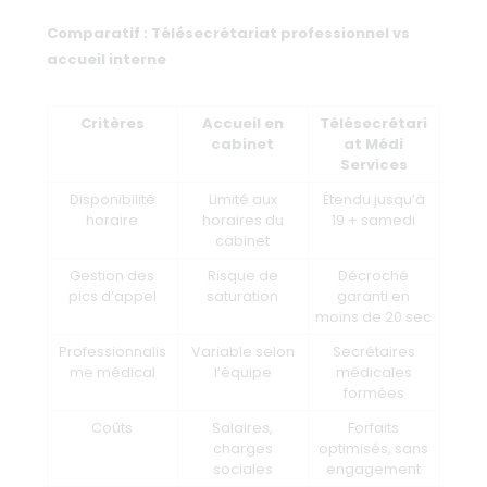
Comparatif : Télésecrétariat professionnel vs
accueil interne
Critères
Accueil en
Télésecrétari
cabinet
at Médi
Services
Disponibilité
Limité aux
Étendu jusqu’à
horaire
horaires du
19 + samedi
cabinet
Gestion des
Risque de
Décroché
pics d’appel
saturation
garanti en
moins de 20 sec
Professionnalis
Variable selon
Secrétaires
me médical
l’équipe
médicales
formées
Coûts
Salaires,
Forfaits
charges
optimisés, sans
sociales
engagement