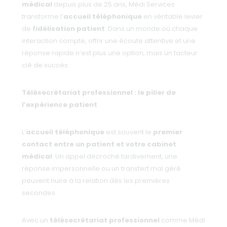
médical
depuis plus de 25 ans, Médi Services
transforme l’
accueil téléphonique
en véritable levier
de
fidélisation patient
. Dans un monde où chaque
interaction compte, offrir une écoute attentive et une
réponse rapide n’est plus une option, mais un facteur
clé de succès.
Télésecrétariat professionnel : le pilier de
l’expérience patient
L’
accueil téléphonique
est souvent le
premier
contact entre un patient et votre cabinet
médical
. Un appel décroché tardivement, une
réponse impersonnelle ou un transfert mal géré
peuvent nuire à la relation dès les premières
secondes.
Avec un
télésecrétariat professionnel
comme Médi