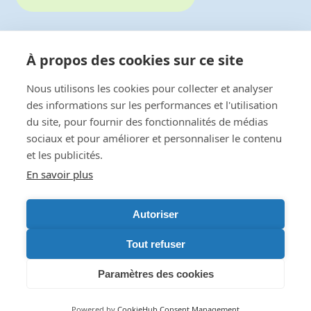
À propos des cookies sur ce site
Autre région au 0 800 800 540
Nous utilisons les cookies pour collecter et analyser
des informations sur les performances et l'utilisation
du site, pour fournir des fonctionnalités de médias
Mentions Légales
sociaux et pour améliorer et personnaliser le contenu
et les publicités.
Mentions Légales RGPD
En savoir plus
Crédits photos : Médi-Services &
freepik
Crée par
Digital Boost
Autoriser
Tout refuser
Paramètres des cookies
LinkedIn
WhatsApp
Powered by
CookieHub Consent Management